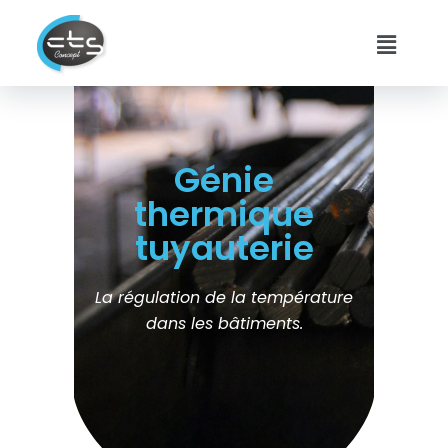
Génie
thermique
tuyauterie
La régulation de la température
dans les bâtiments.